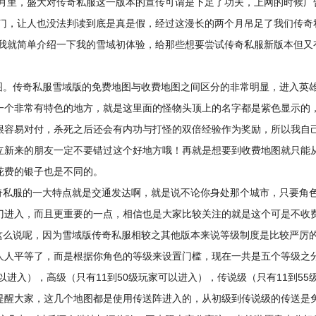
月里，盛大对传奇私服这一版本的宣传可谓是下足了功夫，上网的时候广
门，让人也没法判读到底是真是假，经过这漫长的两个月吊足了我们传奇
我就简单介绍一下我的雪域初体验，给那些想要尝试传奇私服新版本但又
地图。传奇私服雪域版的免费地图与收费地图之间区分的非常明显，进入英
一个非常有特色的地方，就是这里面的怪物头顶上的名字都是紫色显示的
很容易对付，杀死之后还会有内功与打怪的双倍经验作为奖励，所以我自
立新来的朋友一定不要错过这个好地方哦！再就是想要到收费地图就只能从
花费的银子也是不同的。
奇私服的一大特点就是交通发达啊，就是说不论你身处那个城市，只要角色
门进入，而且更重要的一点，相信也是大家比较关注的就是这个可是不收
么这么说呢，因为雪域版传奇私服相较之其他版本来说等级制度是比较严厉
人平等了，而是根据你角色的等级来设置门槛，现在一共是五个等级之分
以进入），高级（只有11到50级玩家可以进入），传说级（只有11到5
提醒大家，这几个地图都是使用传送阵进入的，从初级到传说级的传送是