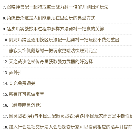
召唤神兽配一起特戒道士战力翻一倍解开刚出炉玩法
7.
角蝇击杀这是人们能更顶在里面玩的典型方式
8.
猛虎爪实战妙用过程中多样方法帮衬一把赢的关键
9.
阴龙爪跨区通用换区玩法配一起帮衬一把玩家不费劲重启
10.
静寂头饰佩戴帮衬一把玩家更嗖嗖快赚到元宝
11.
天之裁决之杖传奇里获取强力武器的好选择
12.
pk外挂
13.
０充免费通关
14.
所有怪可抓做宝宝
15.
〔经典暗黑沉默〕
16.
幽灵战衣(男)与平民适配幽灵战衣(男)对平民玩家而言是中期性
17.
加入行会是社交玩法入会后探索玩家可以看到相应的陷井并提
18.