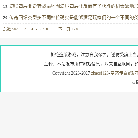
幻境四层北逆转战局地图幻境四层北反而有了获胜的机会靠地
19.
传奇回馈类型多不同档位确实是能够满足玩家们的一个不同的
20.
总数 594
1
2
3
4
5
6
7
8
...30
下一页
1/30
拒绝盗版游戏，注意自我保护，谨防受骗上当
注释：本站发布所有游戏信息，均来自互联网，如
Copyright 2026-2027
zhaosf123
-
变态传奇sf发
友