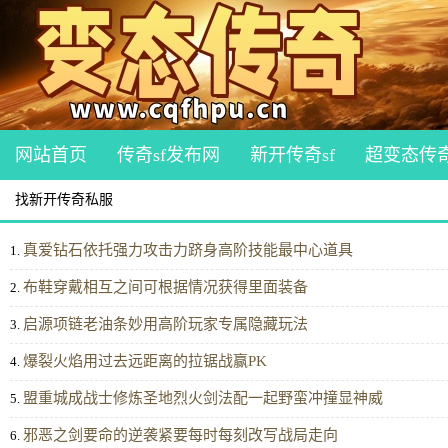
网站首页
传奇sf发布网
新开传奇sf
超变态传
找新开传奇私服
真爱钻石依托强力攻击力跻身高阶技能最中心道具
1.
布鞋穿戴相互之间可根据情况获得里面装备
2.
启源项链老油条妙用高阶玩家专属隐藏玩法
3.
爆裂火焰用过去远距离的拉锯战赢PK
4.
盟重城成战士修炼圣地烈火剑法配一起野蛮冲撞显神威
5.
邪恶之剑要命的逆袭紧要每时每刻改写战局走向
6.