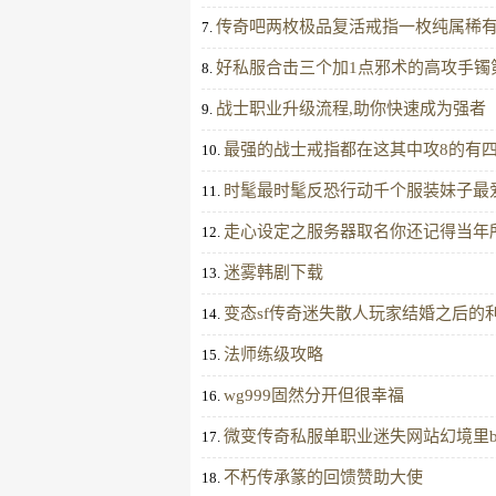
传奇吧两枚极品复活戒指一枚纯属稀
7.
好私服合击三个加1点邪术的高攻手镯
8.
战士职业升级流程,助你快速成为强者
9.
最强的战士戒指都在这其中攻8的有
10.
时髦最时髦反恐行动千个服装妹子最
11.
走心设定之服务器取名你还记得当年
12.
迷雾韩剧下载
13.
变态sf传奇迷失散人玩家结婚之后的
14.
法师练级攻略
15.
wg999固然分开但很幸福
16.
微变传奇私服单职业迷失网站幻境里bo
17.
不朽传承篆的回馈赞助大使
18.