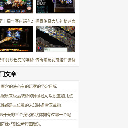
奇十周年客户端有2
探索传奇大陆神秘迷宫
根
地图的冒险之旅
击中打沙巴克的准备
传奇诸葛羽扇这件装备
与补充
怎么样
门文章
月魔穴的决心有的玩家的坚定目标
私服原来极品装备的掉落还可以设置加几点
属性都是三位数的未知装备雪玉戒指
345开天的三个强化形状你拥有过哪一个呢
剑奇缘将测全新舆图曝光