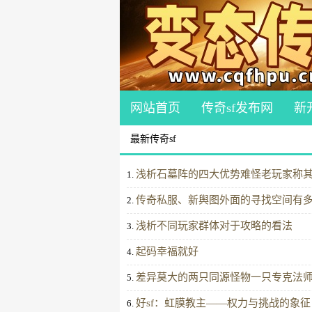
网站首页
传奇sf发布网
新
最新传奇sf
浅析石墓阵的四大优势难怪老玩家称其
1.
传奇私服、新舆图外面的寻找空间有
2.
浅析不同玩家群体对于攻略的看法
3.
起码幸福就好
4.
差异莫大的两只同源怪物一只专克法
5.
好sf：虹膜教主——权力与挑战的象征
6.