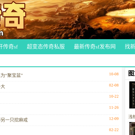
开传奇sf
超变态传奇私服
最新传奇sf发布网
找
图
10-08
为“聚宝盆”
02-08
多大
10-22
11-26
浅
12-09
师另一只挖麻戒
02-22