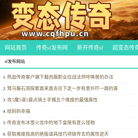
网站首页
传奇sf发布网
新开传奇sf
超变态传
sf发布网站
热血传奇客户端下载肉盾职业应战法师呼唤兽的办法
1.
驽马磐石洞探索直来直去往下走一步有意外吓一跳的喜
2.
攻5魔5道5盘点骑士手镯五个维度的最强属性
3.
给妈妈幸福
4.
传奇发布冰雪火龙中的地下皇陵有甚么怪物
5.
获取难度极高的绝版道具技巧项链传言的属性逆天
6.