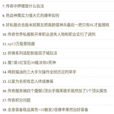
传奇中押镖是什么玩法
7.
热血神鹰实力强大它的爆率如何
8.
好私服合击版本前期五把高颜值神兵最后一把只有8L才能拥有
9.
传奇世界私服新开单职业迷失人物和职业实行了调剂
10.
xp13万能登陆器
11.
祈祷系列适配新版双子城玩法
12.
魔7道1红宝石39裁决攻6死神
13.
喝祝福油的三大手欠操作全经历过的举手
14.
以爱为名祝有恋人终成眷属
15.
传奇服务端四个魔御2顶尖手镯黑檀手居然加了5个顶尖属性
16.
传奇积分问题
17.
全身装备极品属性+10触发2倍爆率果然出好装备
18.