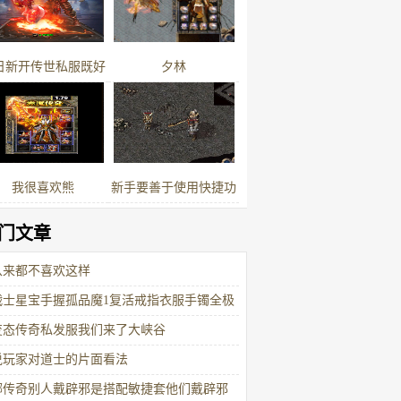
痹戒指道士职业最开心
日新开传世私服既好
夕林
又怀旧的剑甲搭配黄
金套装
我很喜欢熊
新手要善于使用快捷功
能
门文章
从来都不喜欢这样
战士星宝手握孤品魔1复活戒指衣服手镯全极
变态传奇私发服我们来了大峡谷
说玩家对道士的片面看法
嘟传奇别人戴辟邪是搭配敏捷套他们戴辟邪