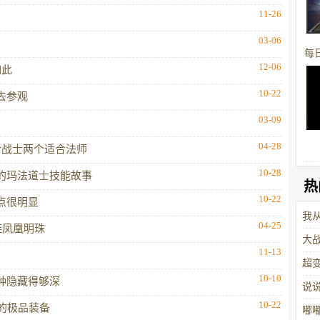
11-26
03-06
每
12-06
如此
看
10-22
去参观
03-09
04-28
合战士两个适合法师
10-28
的玛法道士技能故事
热
10-22
点很明显
我
04-25
链凤凰明珠
大
11-13
品
超
10-10
种隐藏得够深
说
10-22
的极品装备
嘟