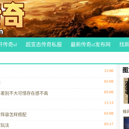
开传奇sf
超变态传奇私服
最新传奇sf发布网
找
图
12-06
02-08
用
05-09
率差别不大可惜存在感不高
11-13
蛛
02-08
射阵容怎样搭配
05-17
架玩法