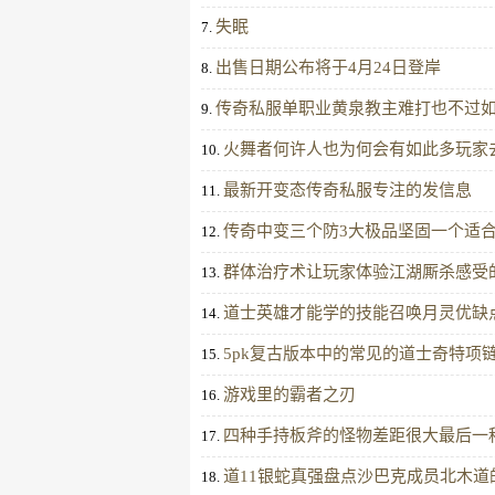
失眠
7.
出售日期公布将于4月24日登岸
8.
传奇私服单职业黄泉教主难打也不过
9.
火舞者何许人也为何会有如此多玩家
10.
最新开变态传奇私服专注的发信息
11.
传奇中变三个防3大极品坚固一个适
12.
群体治疗术让玩家体验江湖厮杀感受
13.
道士英雄才能学的技能召唤月灵优缺
14.
5pk复古版本中的常见的道士奇特项
15.
游戏里的霸者之刃
16.
四种手持板斧的怪物差距很大最后一
17.
道11银蛇真强盘点沙巴克成员北木道
18.