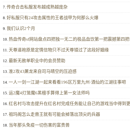
传奇合击私服发布越成熟越庞杂
7.
好私服只有24攻击属性的王者战甲为何那么火爆
8.
我们认识2个月
9.
热血传奇sf网站盘点四把独一无二的极品血饮第一把震撼第四把
10.
天尊道袍原是定情信物只不过天尊错过了这段好姻缘
11.
最新无赦单职业中的会员赞助
12.
准2攻43屠龙来自司马晴空的压迫感
13.
一人一剑一江湖一起来看看196区万里九州·酒仙的江湖往事吧
14.
运2魔4灯笼魔6黑檀手算得上第一女法师吗
15.
红名村与攻击提升在红名村完成任务能让自己的游戏当中得到
16.
祖玛阁怎么走兽王就有可能会掉落出顶尖的兵器
17.
当年那头免疫一切伤害的富贵兽
18.