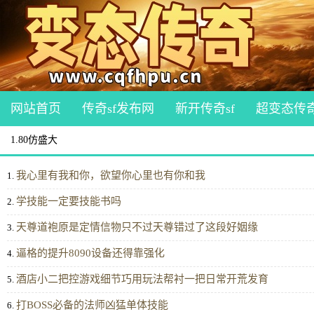
网站首页
传奇sf发布网
新开传奇sf
超变态传
1.80仿盛大
我心里有我和你，欲望你心里也有你和我
1.
学技能一定要技能书吗
2.
天尊道袍原是定情信物只不过天尊错过了这段好姻缘
3.
逼格的提升8090设备还得靠强化
4.
酒店小二把控游戏细节巧用玩法帮衬一把日常开荒发育
5.
打BOSS必备的法师凶猛单体技能
6.