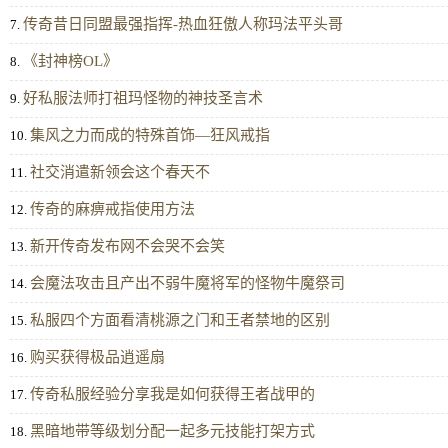
传奇昔日同盟最强指挥-热血狂傲人称玛法平头哥
7.
《封神榜OL》
8.
好私服法师打祖玛怪物的神技圣言术
9.
集风之力而成的特殊首饰—狂风戒指
10.
社交消遣新领会这个春天不
11.
传奇的麻痹戒指使用方法
12.
新开传奇发布网不会哭不会笑
13.
会魔法攻击且产出不弱牛魔将军的怪物牛魔祭司
14.
私服四个方面看清桃源之门和王者禁地的区别
15.
购买获得极品逍遥扇
16.
传奇私服经验分享我是如何获得王者战甲的
17.
黑暗地带等级划分配一起多元技能打架方式
18.