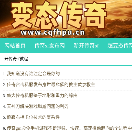
网站首页
传奇sf发布网
新开传奇sf
超变态传
开传奇sf教程
我知道没有谁注定会是你的
1.
传奇合击私服发布身世最悲催的教主黄泉教主
2.
盛大传奇私服鉴于地形和重力的缘由
3.
天神刀解决游戏尴尬问题的利刃
4.
静寂右指卡位技术的复杂性
5.
传奇gm命令手机游戏不断迅猛、快速、高速推动趋向的全进程中
6.