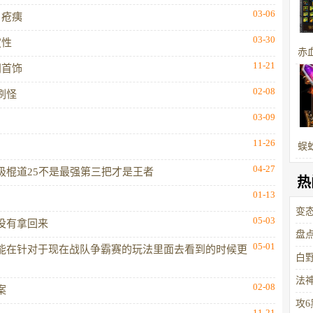
03-06
目疮痍
03-30
定性
赤
11-21
门首饰
的
02-08
刷怪
03-09
11-26
蜈
04-27
极棍道25不是最强第三把才是王者
热
01-13
变
05-03
没有拿回来
法
盘
05-01
能在针对于现在战队争霸赛的玩法里面去看到的时候更
的
白
法
02-08
案
攻
11-21