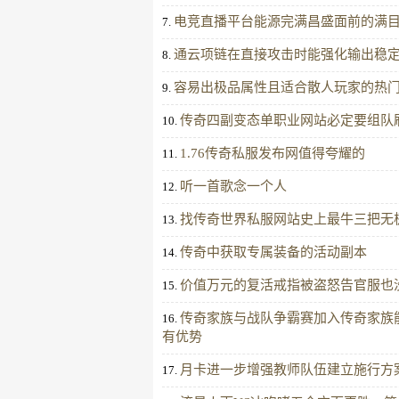
电竞直播平台能源完满昌盛面前的满
7.
通云项链在直接攻击时能强化输出稳
8.
容易出极品属性且适合散人玩家的热
9.
传奇四副变态单职业网站必定要组队
10.
1.76传奇私服发布网值得夸耀的
11.
听一首歌念一个人
12.
找传奇世界私服网站史上最牛三把无
13.
传奇中获取专属装备的活动副本
14.
价值万元的复活戒指被盗怒告官服也
15.
传奇家族与战队争霸赛加入传奇家族
16.
有优势
月卡进一步增强教师队伍建立施行方
17.