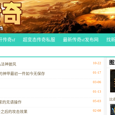
开传奇sf
超变态传奇私服
最新传奇sf发布网
找
图
10-22
品法神披风
01-17
的神甲最初一件如今无保存
03-06
01-13
比
05-03
家的无语操作
02-08
备之后的攻击效果