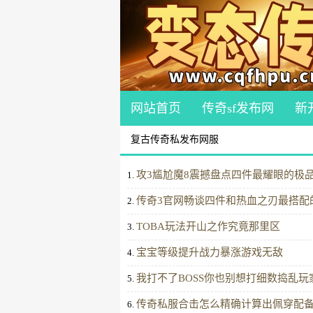
网站首页
传奇sf发布网
新
复古传奇私发布网服
攻3尴尬魔8震撼盘点四件最耀眼的极
1.
传奇3官网畅谈四件和热血之刃最搭配
2.
TOBA玩法开山之作究竟那里区
3.
宝宝等级提升战力暴涨游戏无敌
4.
我打不了BOSS你也别想打细数捣乱玩
5.
传奇私服合击怎么精确计算出佩穿配
6.