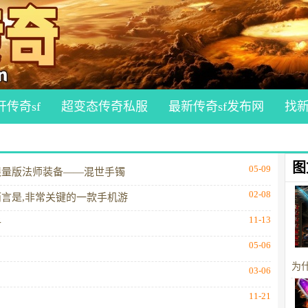
开传奇sf
超变态传奇私服
最新传奇sf发布网
找
图
05-09
限量版法师装备——混世手镯
02-08
言是,非常关键的一款手机游
11-13
子
05-06
为
03-06
11-21