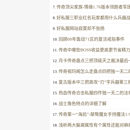
传奇顶尖家族-情缘1.76版本领跑者
7.
好私服三职业红名玩家都用什么兵器
8.
好私服网站寂寞却不张扬
9.
回顾08年轰动71区的复活戒指事件
10.
传奇中哪些BOSS收益更高更节省精力
11.
月卡传奇盘点三把顶级天之裁决最后
12.
传奇祖玛阁怎么走盘点四把独一无二
13.
复古版本中三把高攻“刃”字兵器第三
14.
热血传奇合击私服四件独一无二的法
15.
战士角色特点的详细了解
16.
传奇第一“海后”-桀骜魔女手持魔法1-
17.
浅析两大躲避属性有个属性还能对麻
18.