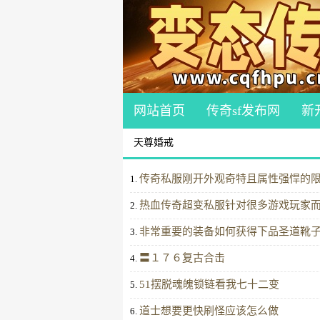
网站首页
传奇sf发布网
新
天尊婚戒
传奇私服刚开外观奇特且属性强悍的
1.
热血传奇超变私服针对很多游戏玩家而
2.
非常重要的装备如何获得下品圣道靴
3.
〓１７６复古合击
4.
51摆脱魂魄锁链看我七十二变
5.
道士想要更快刷怪应该怎么做
6.