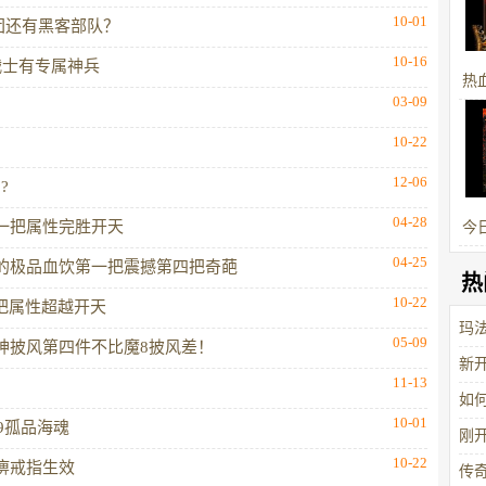
10-01
军团还有黑客部队？
10-16
战士有专属神兵
热
03-09
玩
10-22
12-06
?
04-28
一把属性完胜开天
今
04-25
单
的极品血饮第一把震撼第四把奇葩
热
和
10-22
把属性超越开天
玛
05-09
神披风第四件不比魔8披风差！
新
11-13
高
如
10-01
9孤品海魂
刚
10-22
痹戒指生效
都
传