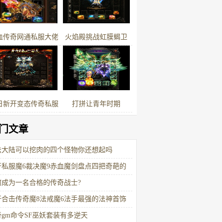
个谜
血传奇网通私服大佬
火焰殿挑战虹膜蝎卫
家的代练拿着工资体
验最顶级的账号
日新开变态传奇私服
打拼让青年时期
挑王拥有38准1裁决
门文章
双特戒称号令人羡慕
法大陆可以挖肉的四个怪物你还想起吗
开私服魔6裁决魔9赤血魔剑盘点四把奇葩的
魔武器
何成为一名合格的传奇战士?
开合击传奇魔8法戒魔6法手最强的法神首饰
在她身上
奇gm命令SF巫妖套装有多逆天