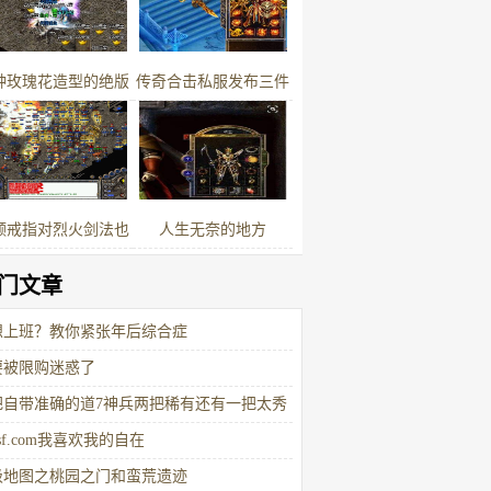
镯
种玫瑰花造型的绝版
传奇合击私服发布三件
备只有大佬玩家才有
自带幸运1的装备第一
件实用第三件曾火爆全
服
颗戒指对烈火剑法也
人生无奈的地方
有伤害拥有
门文章
想上班？教你紧张年后综合症
要被限购迷惑了
把自带准确的道7神兵两把稀有还有一把太秀
9sf.com我喜欢我的自在
级地图之桃园之门和蛮荒遗迹