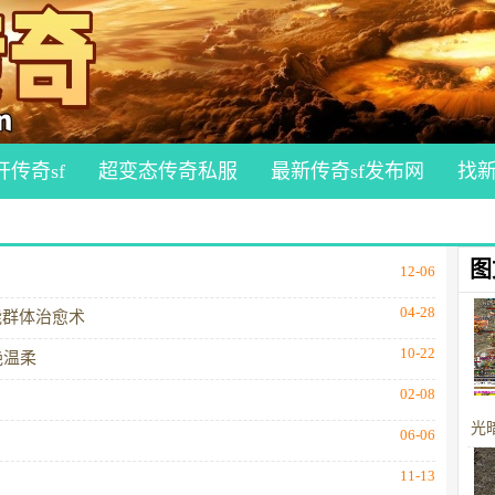
开传奇sf
超变态传奇私服
最新传奇sf发布网
找
图
12-06
04-28
能群体治愈术
10-22
艳温柔
02-08
光
06-06
11-13