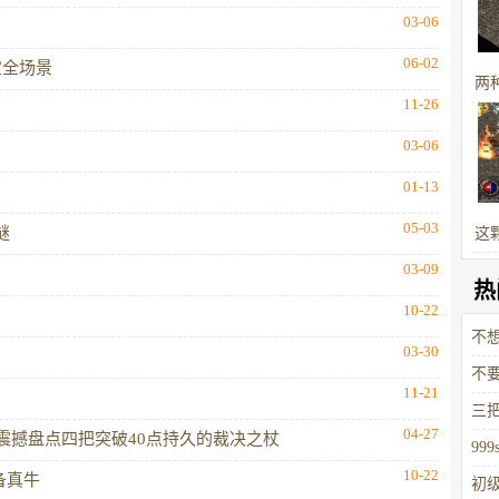
03-06
06-02
宝全场景
两
11-26
装
03-06
01-13
05-03
谜
这
03-09
热
10-22
不
03-30
不
11-21
三
04-27
震撼盘点四把突破40点持久的裁决之杖
了
99
10-22
备真牛
初