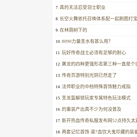
真的无法忍受羽士职业
7.
长空火舞依托召唤体系配一起刷图打
8.
在林荫树下的
9.
8090力量圣水有甚么用？
10.
玩好传奇战士必须有足够的耐心
11.
屠龙的四种更强形态第三种一直是个
12.
传奇页游特别光阴已然走了
13.
法师职业的中档特殊首饰魅力戒指
14.
圣龙盔解锁玩家专属特色玩法模式
15.
的重装产出真不少为何没普及
16.
新开热血传奇私服发布网52点持久太
17.
两套记忆首饰 道7血饮大鬼珍藏的装
18.