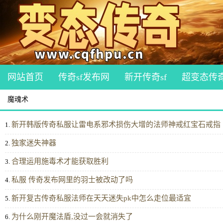
网站首页
传奇sf发布网
新开传奇sf
超变态传
魔魂术
新开韩版传奇私服让雷电系邪术损伤大增的法师神戒红宝石戒指
1.
独家迷失神器
2.
合理运用施毒术才能获取胜利
3.
私服 传奇发布网里的羽士被改动了吗
4.
新开复古传奇私服法师在天天迷失pk中怎么走位最适宜
5.
为什么刚开魔法盾,没过一会就消失了
6.