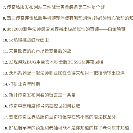
传奇私服发布网站三件战士黄金装备第三件是个谜
7.
热血传奇连击私服手机游戏消费有哪些剧情?还必须留心哪些的
8.
dbc2000新手法师最爱且容易出极品属性的首饰——白金项链
9.
火焰殿挑战虹膜蝎卫
10.
来自熊猫的心声场景变卦后的故
11.
发现游戏BUG用圣言术秒全服BOSSGM连夜回档
12.
沃玛系列配一起法师职业属性合得来帮衬一把技能输出拉满
13.
打拼让青年时期
14.
新开传奇发布网看的留言是一条条
15.
传奇中高难度称号鸿蒙控世如何获取
16.
变态传奇世界私服造型奇特但存在感不高的魔法杖龙牙
17.
好私服早年的药瓶和卷轴可能不是你知道的样子老骨灰才知道
18.