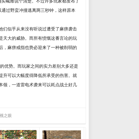
确实喊难说个清楚。不过许多玩家都发布了
以通过野蛮冲撞逃离两三秒钟，这样原本
他们似乎从来没有听说过遭受了麻痹袭击
是天大的威胁。而所有愤慨这番言论的玩
后，麻痹戒指也势必迎来了一种被削弱的
对的优势。而玩家之间的实力差别大多还是
提升可以大幅度得降低所承受的伤害。就
本领，一道雷电术袭来可以耗点战士好几
视之眼