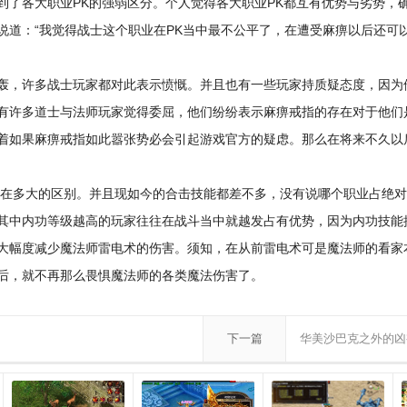
到了各大职业PK的强弱区分。个人觉得各大职业PK都互有优势与劣势，
说道：“我觉得战士这个职业在PK当中最不公平了，在遭受麻痹以后还可
轰，许多战士玩家都对此表示愤慨。并且也有一些玩家持质疑态度，因为
有许多道士与法师玩家觉得委屈，他们纷纷表示麻痹戒指的存在对于他们
着如果麻痹戒指如此嚣张势必会引起游戏官方的疑虑。那么在将来不久以
存在多大的区别。并且现如今的合击技能都差不多，没有说哪个职业占绝
其中内功等级越高的玩家往往在战斗当中就越发占有优势，因为内功技能
大幅度减少魔法师雷电术的伤害。须知，在从前雷电术可是魔法师的看家
后，就不再那么畏惧魔法师的各类魔法伤害了。
下一篇
华美沙巴克之外的凶