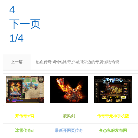
4
下一页
1/4
上一篇
热血传奇sf网站比奇护城河旁边的专属怪物蛤蟆
开传奇sf网
凌风剑
传奇带元神手机版
冰雪传奇sf
最新开网页传奇
变态私服发布网