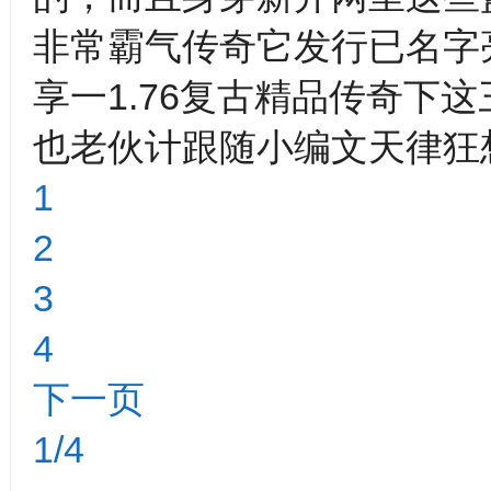
非常霸气传奇它发行已名字
享一1.76复古精品传奇下
也老伙计跟随小编文天律狂
1
2
3
4
下一页
1/4