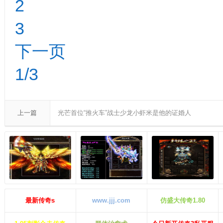
2
3
下一页
1/3
上一篇
光芒首位“推火车”战士少龙小虾米是他的证婚人
最新传奇s
www.jjj.com
仿盛大传奇1.80