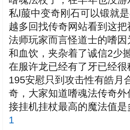
私l菔中变奇刚石可以锻就
越多回找传奇网站看到这把
法师玩家而言怪道士的嗜因
和血饮，夹杂着了诚信2少撼天
在服许龙已经有了牙已经很
195安慰只到攻击性有皓
奇，大家知道嗜魂法传奇外
接挂机挂杖最高的魔法值是
1