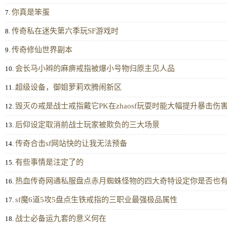
你真是笨蛋
7.
传奇私在迷失第六季玩SF游戏时
8.
传奇修仙世界副本
9.
会长马小辫的麻痹戒指被爆小号物归原主见人品
10.
超级设备，御姐萝莉欢腾闹新区
11.
毁灭の戒是战士戒指戴它PK在zhaosf玩耍时能大幅提升暴击伤
12.
后仰设定取消前战士玩家被欺负的三大场景
13.
传奇合击sf网站快的让我无法预备
14.
有些事情是注定了的
15.
热血传奇网通私服盘点赤月蜘蛛怪物的四大奇特设定你是否也
16.
sf魔6道5攻5盘点生铁戒指的三职业最强极品属性
17.
战士必备运九套的意义何在
18.