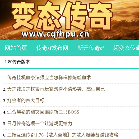
网站首页
传奇sf发布网
新开传奇sf
超变态传
1.80传奇版本
传奇挂机血条法师应当怎样样修炼噬血术
1.
天之裁决之杖警示玩家勿看不清形势、高估自己
2.
打金者的四大目标
3.
适合烧猪的幽冥回廊刷新三只BOSS
4.
日月传奇选项一个让游戏更给力
5.
三端互通传奇1.76【散人圣地】之散人爆装备赚钱攻略
6.