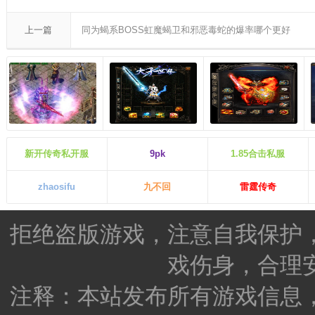
上一篇
同为蝎系BOSS虹魔蝎卫和邪恶毒蛇的爆率哪个更好
新开传奇私开服
9pk
1.85合击私服
zhaosifu
九不回
雷霆传奇
拒绝盗版游戏，注意自我保护
戏伤身，合理
注释：本站发布所有游戏信息